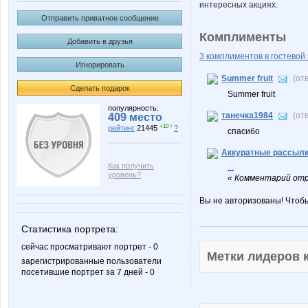
интересных акциях.
Отправить приватное сообщение
Комплименты
Добавить в друзья
3 комплиментов в гостевой 
Игнорировать
Summer fruit
(от
Сделать подарок
Summer fruit
популярность:
танечка1984
(от
409 место
+10 ↑
рейтинг
21445
?
спасибо
Аккуратные рассыл
Как получить
...
уровень?
« Комментарий отр
Вы не авторизованы! Чтоб
Статистика портрета:
сейчас просматривают портрет - 0
Метки лидеров
зарегистрированные пользователи
посетившие портрет за 7 дней - 0