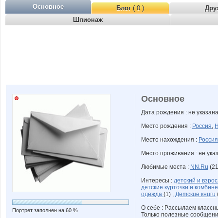
Основное
Блог
( 0 )
Дру
Шпионаж
Основное
Дата рождения : не указан
Место рождения :
Россия
,
Н
Место нахождения :
Россия
Место проживания : не ука
Любимые места :
NN.Ru
(21
Интересы :
детский и взро
детские курточки и комбин
одежда
(1) ,
Деmскuе кнuгu
О себе : Рассылаем классны
Портрет заполнен на 60 %
Только полезные сообщени